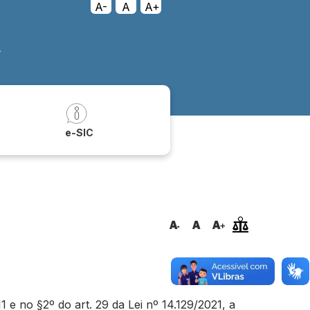
A-
A
A+
A
a
e-SIC
e no §2º do art. 29 da Lei nº 14.129/2021, a