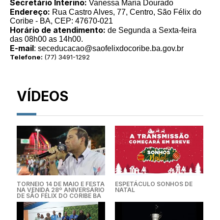
Secretário Interino:
Vanessa Maria Dourado
Endereço:
Rua Castro Alves, 77, Centro, São Félix do
Coribe - BA, CEP: 47670-021
Horário de atendimento:
de Segunda a Sexta-feira
das 08h00 as 14h00.
E-mail
: seceducacao@saofelixdocoribe.ba.gov.br
Telefone:
(77) 3491-1292
VÍDEOS
TORNEIO 14 DE MAIO E FESTA
ESPETÁCULO SONHOS DE
NA VENIDA 28º ANIVERSÁRIO
NATAL
DE SÃO FÉLIX DO CORIBE BA