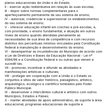
planos educacionais da União e do Estado;
II - exercer ação redistributiva em relação às suas escolas;
III - dispor sobre normas complementares para o
aperfeiçoamento permanente de seu sistema de ensino;
IV - autorizar, credenciar e supervisionar os estabelecimentos
do seu sistema de ensino;
V - oferecer educação infantil em creches e pré-escolas, e,
com prioridade, o ensino fundamental, e atuação em outros
níveis de ensino quando atendidas plenamente as
necessidades de sua área de competência e com recursos
distintos dos percentuais mínimos vinculados pela Constituição
Federal à manutenção e desenvolvimento do ensino;
VI - desempenhar as incumbências do Município de acordo com
a Lei de Diretrizes e Bases da Educação Nacional - Lei nº
9394/96 e a Constituição Federal e ou outras que vierem a
sucedê-las;
VII - promover, incentivar e difundir as atividades e
manifestações artísticas e culturais;
VIII - proteger em cooperação com a União e o Estado os
conjuntos e sítios de valor histórico, paisagístico, artístico,
arqueológico, ecológico e científico tombados pelo Poder
Público Municipal.
IX - desenvolver o intercâmbio cultural e artístico com outros
Municípios, Estados e Países;
X - manter atividades de apoio administrativo, de suporte à área
educacional, programas educacionais de suporte e