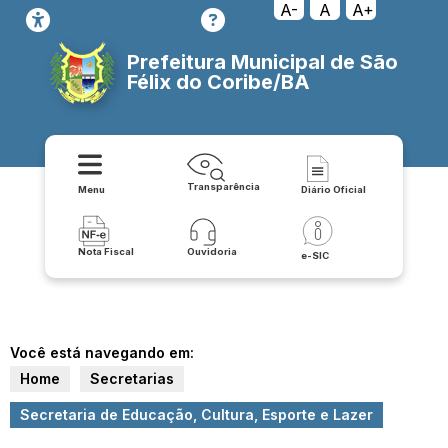
A-
A
A+
Prefeitura Municipal de São
Félix do Coribe/BA
Transparência
Menu
Diário Oficial
Nota Fiscal
Ouvidoria
e-SIC
Você está navegando em:
Home
Secretarias
Secretaria de Educação, Cultura, Esporte e Lazer