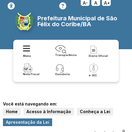
A-
A
A+
Prefeitura Municipal de São
Félix do Coribe/BA
Transparência
Menu
Diário Oficial
Nota Fiscal
Ouvidoria
e-SIC
Você está navegando em:
Home
Acesso à Informação
Conheça a Lei
Apresentação da Lei