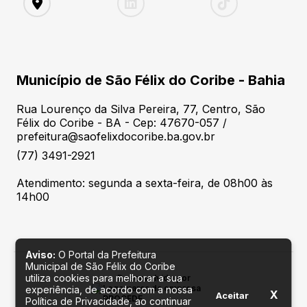
Município de São Félix do Coribe - Bahia
Rua Lourenço da Silva Pereira, 77, Centro, São
Félix do Coribe - BA - Cep: 47670-057 /
prefeitura@saofelixdocoribe.ba.gov.br
(77) 3491-2921
Atendimento: segunda a sexta-feira, de 08h00 às
14h00
Aviso:
O Portal da Prefeitura
Municipal de São Félix do Coribe
utiliza cookies para melhorar a sua
Desenvolvido por
experiência, de acordo com a nossa
X
Aceitar
Política de Privacidade, ao continuar