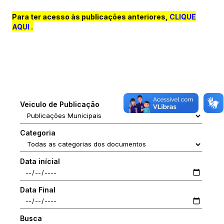
Para ter acesso às publicações anteriores,
CLIQUE
AQUI
.
Veiculo de Publicação
Categoria
Data inícial
Data Final
Busca