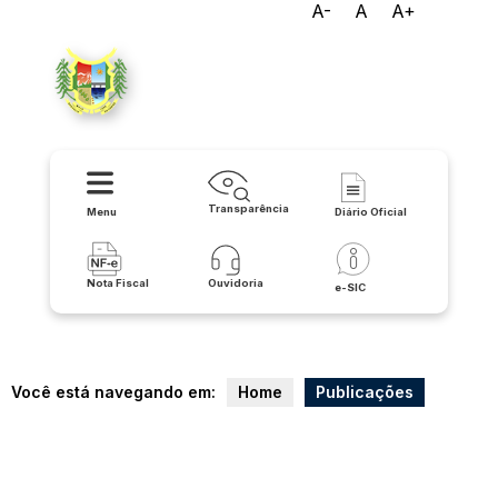
A-
A
A+
Prefeitura Municipal de São
Félix do Coribe/BA
Transparência
Menu
Diário Oficial
Nota Fiscal
Ouvidoria
e-SIC
Você está navegando em:
Home
Publicações