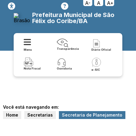
A-
A
A+
Prefeitura Municipal de São
Félix do Coribe/BA
Transparência
Menu
Diário Oficial
Nota Fiscal
Ouvidoria
e-SIC
Você está navegando em:
Home
Secretarias
Secretaria de Planejamento