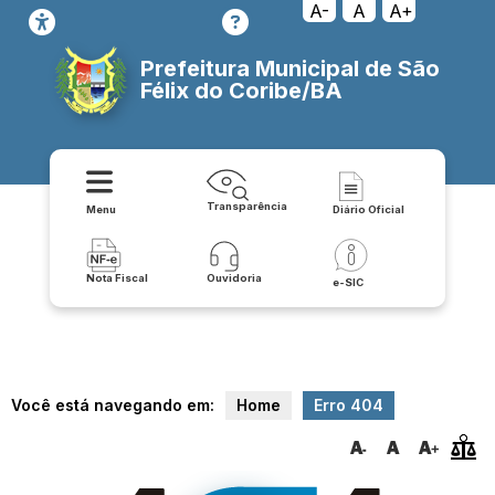
loadAPI/xml/vw_site_noticias
A-
A
A+
Prefeitura Municipal de São
Félix do Coribe/BA
Transparência
Menu
Diário Oficial
Nota Fiscal
Ouvidoria
e-SIC
Você está navegando em:
Home
Erro 404