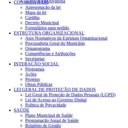
Ouvidoria
CONHEÇA A LEI
Apresentação da lei
Mapa da lei
Cartilha
Decreto Municipal
Formulários para pedido
ESTRUTURA ORGANIZACIONAL
Atos Normativos da Estrutura Organizacional
Procuradoria Geral do Município
Organograma
Competências e Atribuições
Secretarias
INTERAÇÃO SOCIAL
Programas
Ações
Projetos
Obras Públicas
LEI GERAL DE PROTEÇÃO DE DADOS
Lei Geral de Proteção de Dados Pessoais (LGPD)
Lei de Acesso ao Governo Digital
Politica de Privacidade
SAÚDE
Plano Municipal de Saúde
Programação Anual de Saúde
Relatório de Gestão