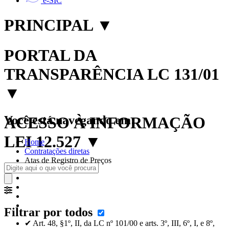
e-SIC
PRINCIPAL
▼
PORTAL DA
TRANSPARÊNCIA LC 131/01
▼
Você está navegando em:
ACESSO À INFORMAÇÃO
LEI 12.527
▼
Home
Contratações diretas
Atas de Registro de Preços
Filtrar por todos
✔ Art. 48, §1º, II, da LC nº 101/00 e arts. 3º, III, 6º, I, e 8º,