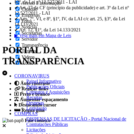
§2º, da Lei nº 12.527/2011 - LAI
Acesso à Informação
✔ Art. 37 da CF (princípio da publicidade) e art. 3º da Lei nº
Cidadão
12.527/2011 - LAI
Empresas
✔ Arts. 7º, VI, e 8º, §1º, IV, da LAI c/c art. 25, §3º, da Lei
Fotos
14.133/2021
Notícias
✔ Art. 12, §1º, da Lei 14.133/2021
Secretarias
▶ Veja mais em Mapa de Leis
Servidor
Transparência
PORTAL DA
Turistas
Videos
TRANSPARÊNCIA
Áudios
CORONAVIRUS
Painel Informativo
Auto contraste
Publicações Oficiais
Realçar links
Contratos e Aquisições
Preto e branco
Receitas
Aumentar espaçamento
Despesas
Destacando cursor
Legislação
Regua guia
COMPRAS
DISPENSAS DE LICITAÇÃO - Portal Nacional de
Fale conosco
Contratações Públicas
Licitações