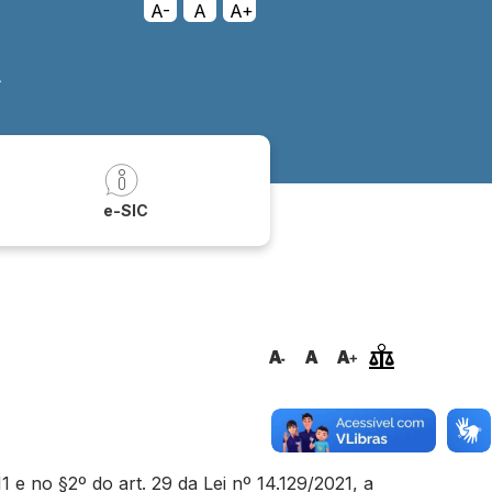
A-
A
A+
A
a
e-SIC
e no §2º do art. 29 da Lei nº 14.129/2021, a