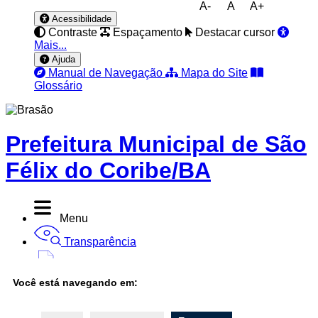
A-
A
A+
Acessibilidade
Contraste
Espaçamento
Destacar cursor
Mais...
Ajuda
Manual de Navegação
Mapa do Site
Glossário
Prefeitura Municipal de São
Félix do Coribe/BA
Menu
Transparência
Diário Oficial
Você está navegando em:
Nota Fiscal