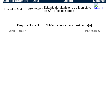
Categoria
Número
Data
Objeto
Detalhes
Estatuto do Magistério do Município
Estatutos
354
02/02/2010
de São Félix do Coribe
Fale conosco
Página 1 de 1 | 1 Registro(s) encontrado(s)
Nome*
Telefone 1*
ANTERIOR
PRÓXIMA
Telefone 2
E-mail*
Cidade/Estado
Assunto*
Mensagem*
*Campos obrigatórios
Ao iniciar um contato, você concorda com a
Política de
privacidade