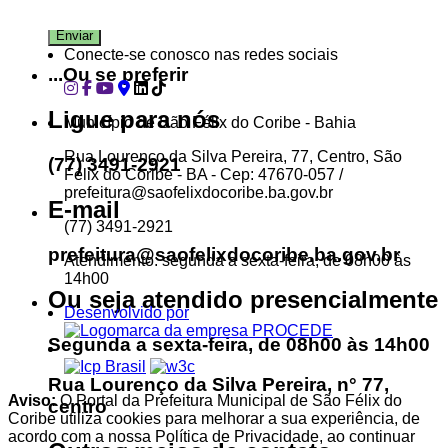
Conecte-se conosco nas redes sociais
...Ou se preferir
Ligue para nós
Município de São Félix do Coribe - Bahia
Rua Lourenço da Silva Pereira, 77, Centro, São
(77) 3491-2921
Félix do Coribe - BA - Cep: 47670-057 /
prefeitura@saofelixdocoribe.ba.gov.br
E-mail
(77) 3491-2921
prefeitura@saofelixdocoribe.ba.gov.br
Atendimento: segunda a sexta-feira, de 08h00 às
14h00
Ou seja atendido presencialmente
Desenvolvido por
Segunda a sexta-feira, de 08h00 às 14h00
Rua Lourenço da Silva Pereira, n° 77,
Aviso:
O Portal da Prefeitura Municipal de São Félix do
centro
Coribe utiliza cookies para melhorar a sua experiência, de
acordo com a nossa Política de Privacidade, ao continuar