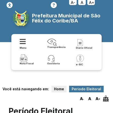
A-
A
A+
Prefeitura Municipal de São
Félix do Coribe/BA
Transparência
Menu
Diário Oficial
Nota Fiscal
Ouvidoria
e-SIC
Você está navegando em:
Home
Periodo Eleitoral
Período Eleitoral