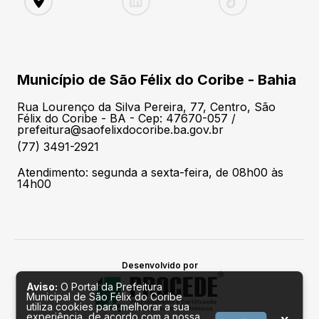
Município de São Félix do Coribe - Bahia
Rua Lourenço da Silva Pereira, 77, Centro, São
Félix do Coribe - BA - Cep: 47670-057 /
prefeitura@saofelixdocoribe.ba.gov.br
(77) 3491-2921
Atendimento: segunda a sexta-feira, de 08h00 às
14h00
Desenvolvido por
Aviso:
O Portal da Prefeitura
Municipal de São Félix do Coribe
utiliza cookies para melhorar a sua
experiência, de acordo com a nossa