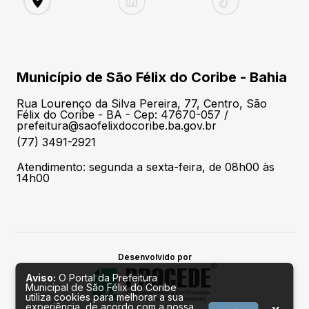
Município de São Félix do Coribe - Bahia
Rua Lourenço da Silva Pereira, 77, Centro, São
Félix do Coribe - BA - Cep: 47670-057 /
prefeitura@saofelixdocoribe.ba.gov.br
(77) 3491-2921
Atendimento: segunda a sexta-feira, de 08h00 às
14h00
Desenvolvido por
Aviso:
O Portal da Prefeitura
Municipal de São Félix do Coribe
utiliza cookies para melhorar a sua
experiência, de acordo com a nossa