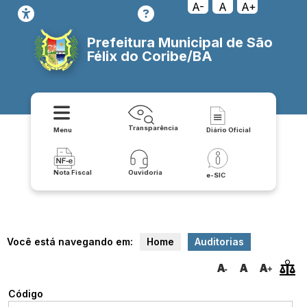
A-
A
A+
Prefeitura Municipal de São
Félix do Coribe/BA
Transparência
Menu
Diário Oficial
Nota Fiscal
Ouvidoria
e-SIC
Você está navegando em:
Home
Auditorias
Código